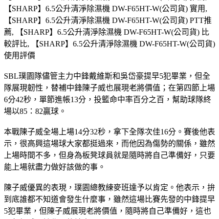
【SHARP】6.5公升清淨除濕機 DW-F65HT-W(公司貨) 實用,
【SHARP】6.5公升清淨除濕機 DW-F65HT-W(公司貨) PTT推
薦, 【SHARP】6.5公升清淨除濕機 DW-F65HT-W(公司貨) 比
較評比, 【SHARP】6.5公升清淨除濕機 DW-F65HT-W(公司貨)
使用評價
SBL璞園隊儘管主力中鋒戴維斯和吳岱豪提早5犯畢業，但全
隊展現韌性，替補中鋒陳子威也展現老將價值；在第四節上場
6分42秒，單節進帳13分，投籃命中率百分之百，幫助球隊終
場以85：82贏球。
本戰陳子威全場上場14分32秒，拿下全隊次佳16分。賽後他表
示，很高興這場球大家都挺過來，而他因為傷勢的關係，雖然
上場時間不多，但身為板凳球員就是隨時將自己準備好，只要
能上場就盡力做好該做的事。
陳子威優異的表現，璞園總教練麥班達予以肯定。他表示，拚
到底誰都不知道會發生什麼事，雖然這場比賽先發的中鋒提早
5犯畢業，但陳子威展現老將價值，隨時將自己準備好，這也