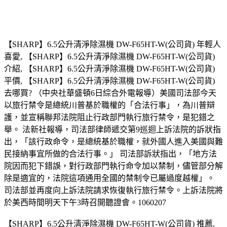
【SHARP】6.5公升清淨除濕機 DW-F65HT-W(公司貨) 年輕人
喜愛, 【SHARP】6.5公升清淨除濕機 DW-F65HT-W(公司貨)
介紹, 【SHARP】6.5公升清淨除濕機 DW-F65HT-W(公司貨)
平價, 【SHARP】6.5公升清淨除濕機 DW-F65HT-W(公司貨)
去哪買? （中央社華盛頓6日綜合外電報導）美國司法部今天
以旅行禁令是總統川普基於職權的「合法行事」，為川普辯
護，並宣稱聯邦法院阻止行政部門執行旅行禁令，是犯錯之
舉。 法新社報導，司法部律師遞交第9巡迴上訴法院的訴狀指
出，「該行政命令，是總統基於職權，就外國人進入美國與難
民接納事宜所做的合法行事。」 司法部訴狀指出，「地方法
院因而犯下錯誤，對行政部門執行命令加以禁制，儘管部分解
除是適宜的，法院這項通用全國的禁制令已屬過度越權」。
司法部並再度向上訴法院請求恢復執行旅行禁令。上訴法院將
於美西時間明天下午3時召開聽證會。1060207
【SHARP】6.5公升清淨除濕機 DW-F65HT-W(公司貨) 推薦,