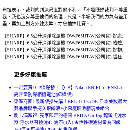
布拉表示，裁判的判決尺度對他不利，「不過既然裁判不尊重
我，我也沒有尊重他們的道理；只是下半場我們的力氣有些用
盡，再加上對方外線太準，才會輸掉比賽。」
【SHARP】6.5公升清淨除濕機 DW-F65HT-W(公司貨) 好康,
【SHARP】6.5公升清淨除濕機 DW-F65HT-W(公司貨) 體驗,
【SHARP】6.5公升清淨除濕機 DW-F65HT-W(公司貨) 好物,
【SHARP】6.5公升清淨除濕機 DW-F65HT-W(公司貨) 超狂
更多好康推薦
一定要買! CP值爆發！【CB】Nikon EN-EL5 - ENEL5
高容量防爆相機電池(認證版)
東區商圈! 最新版搶先購！BRIGITTExDE-日本美妝最大
雙品牌聯手持久眼線液+小惡魔睫毛膠玩美組合
刷卡滿額禮! 獨家限定的德國 BRITA On Tap 龍頭式濾水
器-淨水器替換濾心-濾芯(3入) ★活性碳濾材量為同級
2~3倍★可過濾1200L ★ 免運費