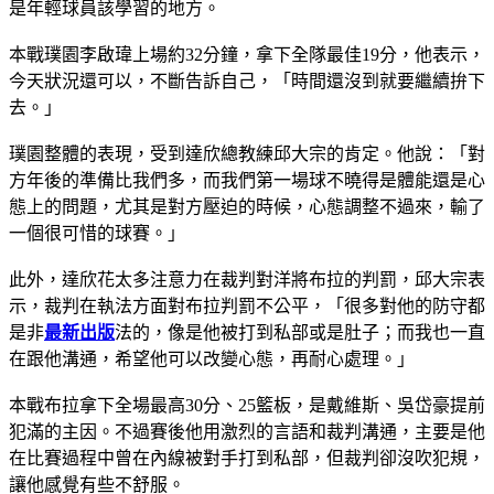
是年輕球員該學習的地方。
本戰璞園李啟瑋上場約32分鐘，拿下全隊最佳19分，他表示，
今天狀況還可以，不斷告訴自己，「時間還沒到就要繼續拚下
去。」
璞園整體的表現，受到達欣總教練邱大宗的肯定。他說：「對
方年後的準備比我們多，而我們第一場球不曉得是體能還是心
態上的問題，尤其是對方壓迫的時候，心態調整不過來，輸了
一個很可惜的球賽。」
此外，達欣花太多注意力在裁判對洋將布拉的判罰，邱大宗表
示，裁判在執法方面對布拉判罰不公平，「很多對他的防守都
是非
最新出版
法的，像是他被打到私部或是肚子；而我也一直
在跟他溝通，希望他可以改變心態，再耐心處理。」
本戰布拉拿下全場最高30分、25籃板，是戴維斯、吳岱豪提前
犯滿的主因。不過賽後他用激烈的言語和裁判溝通，主要是他
在比賽過程中曾在內線被對手打到私部，但裁判卻沒吹犯規，
讓他感覺有些不舒服。