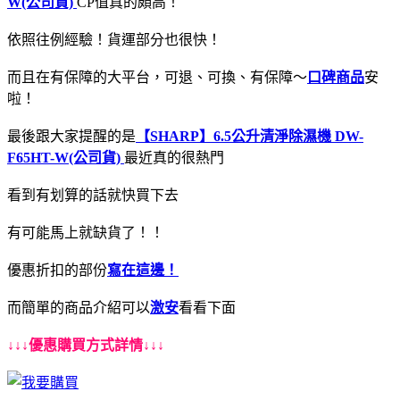
W(公司貨)
CP值真的頗高！
依照往例經驗！貨運部分也很快！
而且在有保障的大平台，可退、可換、有保障～
口碑商品
安
啦！
最後跟大家提醒的是
【SHARP】6.5公升清淨除濕機 DW-
F65HT-W(公司貨)
最近真的很熱門
看到有划算的話就快買下去
有可能馬上就缺貨了！！
優惠折扣的部份
寫在這邊！
而簡單的商品介紹可以
激安
看看下面
↓↓↓優惠購買方式詳情↓↓↓