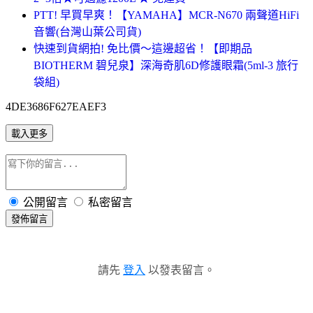
PTT! 早買早爽！【YAMAHA】MCR-N670 兩聲道HiFi
音響(台灣山葉公司貨)
快速到貨網拍! 免比價～這邊超省！【即期品
BIOTHERM 碧兒泉】深海奇肌6D修護眼霜(5ml-3 旅行
袋組)
4DE3686F627EAEF3
載入更多
公開留言
私密留言
發佈留言
請先
登入
以發表留言。